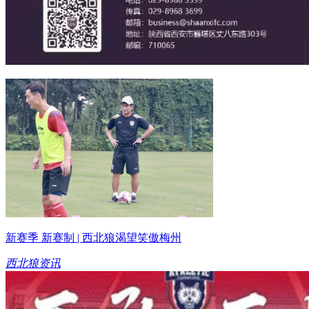
新赛季 新赛制 | 西北狼渴望笑傲梅州
西北狼资讯