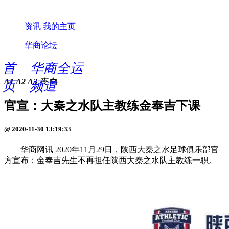
资讯
我的主页
华商论坛
首
华商全运
A1
A2
A3
夜
白
页
频道
官宣：大秦之水队主教练金奉吉下课
@ 2020-11-30 13:19:33
华商网讯 2020年11月29日，陕西大秦之水足球俱乐部官
方宣布：金奉吉先生不再担任陕西大秦之水队主教练一职。