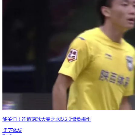
够爷们！连追两球大秦之水队2-3憾负梅州
天下体坛