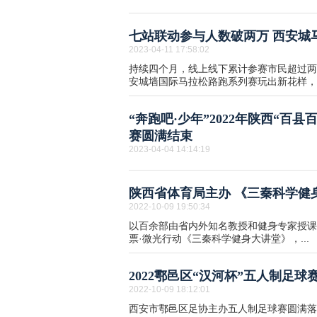
七站联动参与人数破两万 西安城
2023-04-11 17:58:02
持续四个月，线上线下累计参赛市民超过两
安城墙国际马拉松路跑系列赛玩出新花样，也
“奔跑吧·少年”2022年陕西“百
赛圆满结束
2023-04-04 14:14:19
陕西省体育局主办 《三秦科学健
2022-10-09 19:50:34
以百余部由省内外知名教授和健身专家授课
票·微光行动《三秦科学健身大讲堂》，...
2022鄠邑区“汉河杯”五人制足球
2022-10-09 18:12:01
西安市鄠邑区足协主办五人制足球赛圆满落