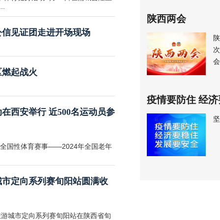
.
陕西两会
公信见证团走进开场现场
陕
次
会
区燃起战火
疫情要防住 经济
在西安举行 近500名运动员参
坚
全国性体育赛事——2024年全国老年
游城市定向系列赛旬阳站圆满收
国旅游城市定向系列赛旬阳站在陕西省旬