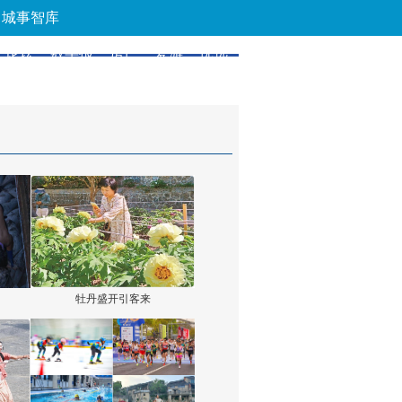
城事智库
论坛
数字报
房产
爱游
优选
牡丹盛开引客来