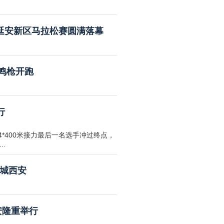
4延安新区马拉松赛圆满落幕
日鸣枪开跑
行
4*400米接力最后一名选手冲过终点，
.
古城西安
安隆重举行