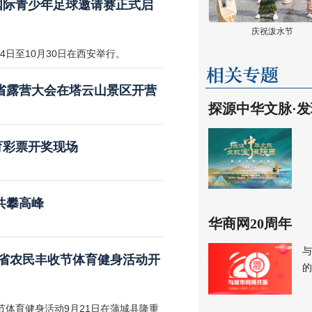
安国际青少年足球邀请赛正式启
庆祝泼水节
4日至10月30日在西安举行。
西省露营大会在塔云山景区开营
探源中华文脉·
育彩票开奖现场
共攀高峰
华商网20周年
与
陕西省农民丰收节体育健身活动开
的
节体育健身活动9月21日在蒲城县隆重