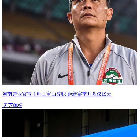
河南建业官宣主帅王宝山辞职 距新赛季开幕仅19天
天下体坛