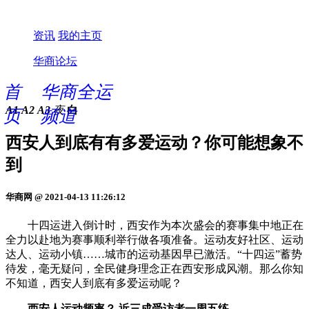
资讯
我的主页
华商论坛
首
华商全运
A1
A2
A3
夜
白
页
频道
西安人到底有有多爱运动？你可能想象不
到
华商网 @ 2021-04-13 11:26:12
十四运进入倒计时，西安作为本次盛会的赛事集中地正在
全力以赴地为赛事顺利举行做各项准备。运动友好社区、运动
达人、运动小镇……城市的运动基因早已激活。“十四运”蓄势
待发，毫无疑问，全民健身理念正在西安形成风潮。那么你知
不知道，西安人到底有多爱运动呢？
西安人运动频率？ 近三成受访者一周五练