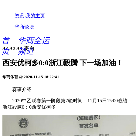
资讯
我的主页
华商论坛
首
华商全运
A1
A2
A3
夜
白
页
频道
西安优柯多0:0浙江毅腾 下一场加油！
华商体育 @ 2020-11-15 18:22:41
赛事介绍
2020中乙联赛第一阶段第7轮时间：11月15日15:00战绩：
浙江毅腾0：0西安优柯多