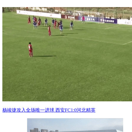
杨竣捷攻入全场唯一进球 西安FC1:0河北精英